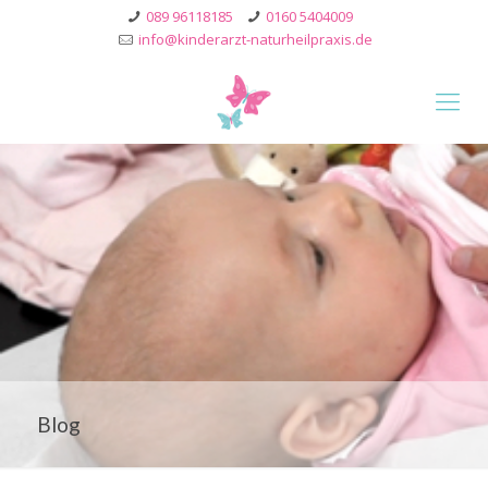
089 96118185
0160 5404009
info@kinderarzt-naturheilpraxis.de
Blog