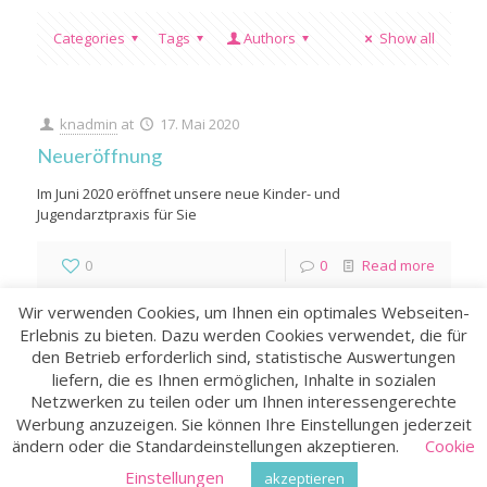
Categories
Tags
Authors
Show all
knadmin
at
17. Mai 2020
Neueröffnung
Im Juni 2020 eröffnet unsere neue Kinder- und
Jugendarztpraxis für Sie
0
0
Read more
Wir verwenden Cookies, um Ihnen ein optimales Webseiten-
Erlebnis zu bieten. Dazu werden Cookies verwendet, die für
den Betrieb erforderlich sind, statistische Auswertungen
liefern, die es Ihnen ermöglichen, Inhalte in sozialen
Netzwerken zu teilen oder um Ihnen interessengerechte
Werbung anzuzeigen. Sie können Ihre Einstellungen jederzeit
ändern oder die Standardeinstellungen akzeptieren.
Cookie
© 2021 Privatpraxis für Kinder- und Jugendmedizin Dr. med.
Nicole Kromschröder |
Impressum
|
Datenschutz
Einstellungen
akzeptieren